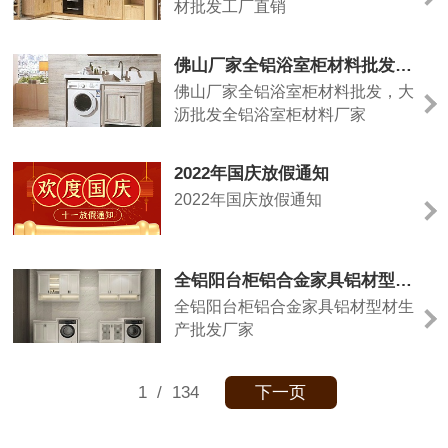
材批发工厂直销
佛山厂家全铝浴室柜材料批发，大沥批发全铝浴室柜材料厂家
佛山厂家全铝浴室柜材料批发，大
沥批发全铝浴室柜材料厂家
2022年国庆放假通知
2022年国庆放假通知
全铝阳台柜铝合金家具铝材型材生产批发厂家
全铝阳台柜铝合金家具铝材型材生
产批发厂家
1
/ 134
下一页